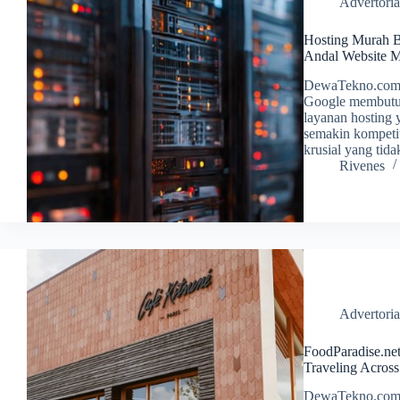
Advertoria
Hosting Murah B
Andal Website 
DewaTekno.com –
Google membutuh
layanan hosting 
semakin kompetiti
krusial yang tid
Rivenes
Advertoria
FoodParadise.ne
Traveling Acro
DewaTekno.com –