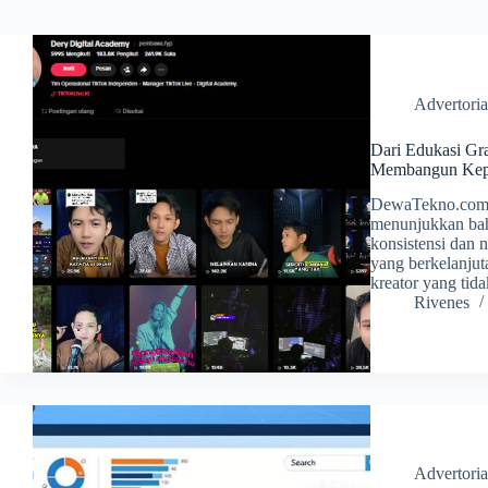
Advertoria
Dari Edukasi Gra
Membangun Keper
DewaTekno.com –
menunjukkan bah
konsistensi dan 
yang berkelanjut
kreator yang tid
Rivenes
Advertoria