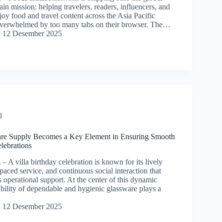
in mission: helping travelers, readers, influencers, and
oy food and travel content across the Asia Pacific
overwhelmed by too many tabs on their browser. The…
12 Desember 2025
l
are Supply Becomes a Key Element in Ensuring Smooth
elebrations
A villa birthday celebration is known for its lively
paced service, and continuous social interaction that
operational support. At the center of this dynamic
lability of dependable and hygienic glassware plays a
12 Desember 2025