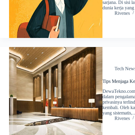
sarjana. Di sisi
dunia kerja yang
Rivenes
Tech New
Tips Menjaga Ke
DewaTekno.com –
dalam pengalama
privasinya terli
kembali. Oleh kar
yang sistematis
Rivenes