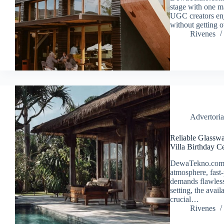
stage with one ma
UGC creators enj
without getting 
Rivenes
Advertoria
Reliable Glassw
Villa Birthday C
DewaTekno.com – 
atmosphere, fast-
demands flawless 
setting, the avai
crucial…
Rivenes