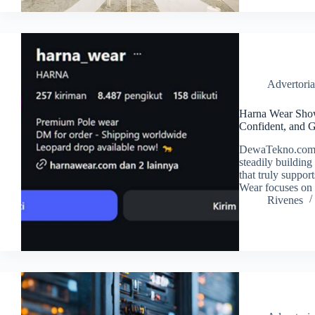
Advertoria
Harna Wear Show
Confident, and G
DewaTekno.com –
steadily buildin
that truly suppor
Wear focuses on 
Rivenes