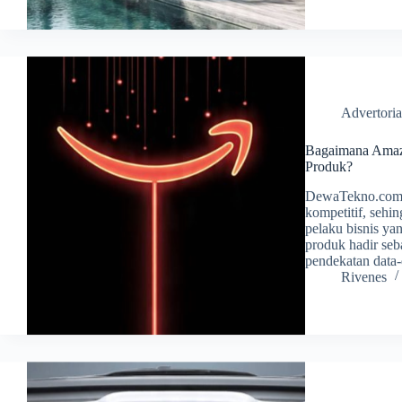
Advertoria
Bagaimana Amazo
Produk?
DewaTekno.com –
kompetitif, sehi
pelaku bisnis ya
produk hadir se
pendekatan data
Rivenes