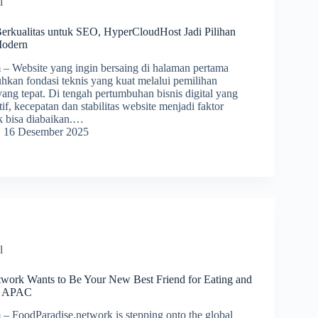
l
erkualitas untuk SEO, HyperCloudHost Jadi Pilihan
Modern
 Website yang ingin bersaing di halaman pertama
kan fondasi teknis yang kuat melalui pemilihan
yang tepat. Di tengah pertumbuhan bisnis digital yang
f, kecepatan dan stabilitas website menjadi faktor
ak bisa diabaikan.…
16 Desember 2025
l
twork Wants to Be Your New Best Friend for Eating and
ss APAC
 FoodParadise.network is stepping onto the global