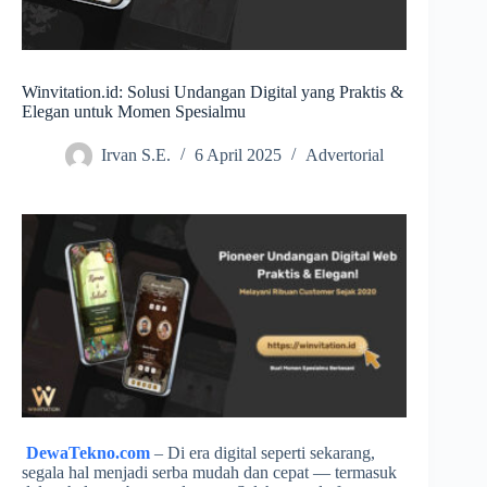
Winvitation.id: Solusi Undangan Digital yang Praktis &
Elegan untuk Momen Spesialmu
Irvan S.E.
6 April 2025
Advertorial
DewaTekno.com
– Di era digital seperti sekarang,
segala hal menjadi serba mudah dan cepat — termasuk