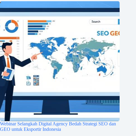
Webinar Selangkah Digital Agency Bedah Strategi SEO dan
GEO untuk Eksportir Indonesia