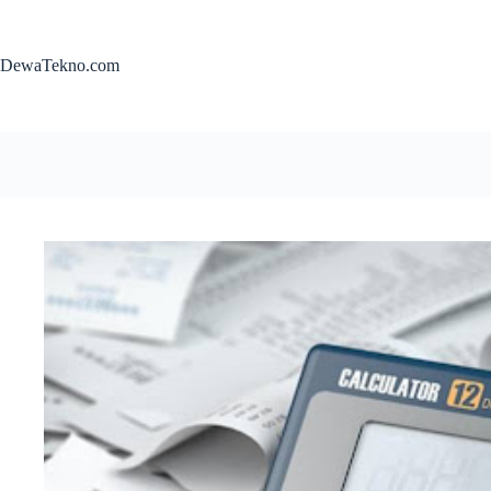
Skip
to
content
DewaTekno.com