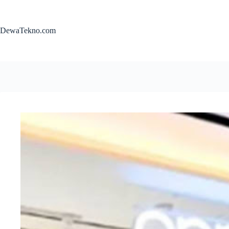
Skip
to
content
DewaTekno.com